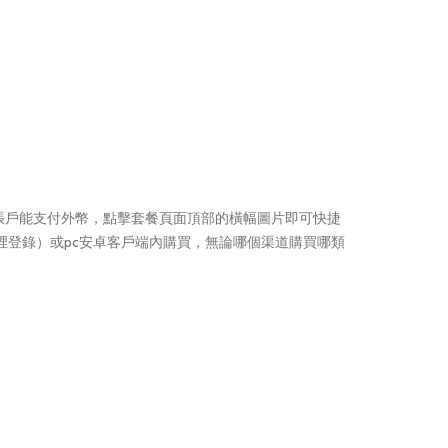
區蘋果賬戶能支付外幣，點擊套餐頁面頂部的橫幅圖片即可快捷
疊菜單裡登錄）或pc安卓客戶端內購買，無論哪個渠道購買哪類